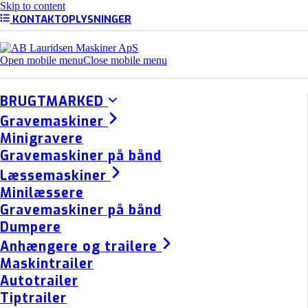
Skip to content
KONTAKTOPLYSNINGER
Open mobile menu
Close mobile menu
BRUGTMARKED
Gravemaskiner
Minigravere
Gravemaskiner på bånd
Læssemaskiner
Minilæssere
Gravemaskiner på bånd
Dumpere
Anhængere og trailere
Maskintrailer
Autotrailer
Tiptrailer