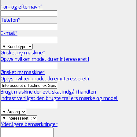
For- og efternavn
*
Telefon
*
E-mail
*
Ønsket ny maskine
*
Oplys hvilken model du er interesseret i
Ønsket ny maskine
*
Oplys hvilken model du er interesseret i
Brugt maskine der evt. skal indgå i handlen
Indtast venligst den brugte trailers mærke og model
Yderligere bemærkninger