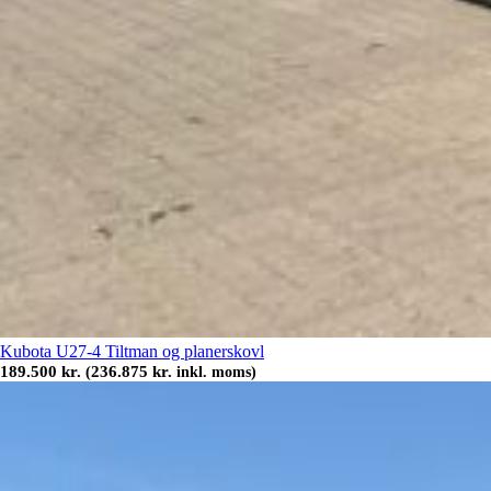
Kubota U27-4 Tiltman og planerskovl
189.500
kr.
236.875
kr.
(
inkl. moms)