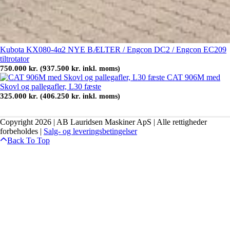
Kubota KX080-4α2 NYE BÆLTER / Engcon DC2 / Engcon EC209
tiltrotator
750.000
kr.
937.500
kr.
(
inkl. moms)
CAT 906M med
Skovl og pallegafler, L30 fæste
325.000
kr.
406.250
kr.
(
inkl. moms)
Copyright 2026 | AB Lauridsen Maskiner ApS | Alle rettigheder
forbeholdes |
Salg- og leveringsbetingelser
Back To Top