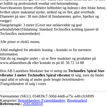
et fejlfrit og professionelt resultat ved betonstøbning.
Stavvibratoren fjerner effektivt luftbobler og hulrum i den friske beton,
hvilket sikrer maksimal styrke, tæthed og en flot, glat overflade.
Diameter på stav: 38 mm (Ideel til fundamenter, gulve, bjælker og
vægge)
Slangelængde: 3 meter (Giver stor rækkevidde og god
arbejdsdybde)Tilslutning: Standard Technoflex-kobling (passer til
Technoflex motorenheder)
Alle priser er ekskl. moms.
Altid mulighed for attraktiv leasing – kontakt os for nærmere
information.
Står du og mangler andet – så se flere maskiner og produkter på
www.ablauridsen.dk eller kontakt os på tlf. 56 72 14 88
Hos AB Lauridsen Maskiner har vi netop nu
Technoflex Spiral Stav
vibrator 3 meter Technoflex Spiral vibrator
til salg, men du finder
også altid et udvalg af andre gode brugte
betonblandere-
Tvangsblandere til salg
i vores
Varenummer (SKU):
034839c7-500d-44d6-a75c-a4fccfc6f0f9
Kategorier:
Betonblandere-Tvangsblandere
,
Brugtmarked
Referencenr.:
26SL060018