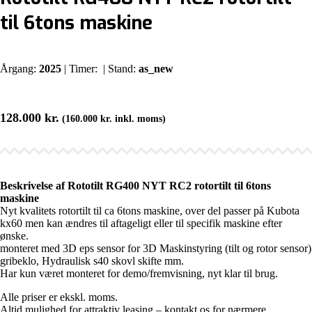
til 6tons maskine
Årgang:
2025
| Timer:
| Stand:
as_new
128.000
kr.
(
160.000
kr.
inkl. moms)
Beskrivelse af Rototilt RG400 NYT RC2 rotortilt til 6tons
maskine
Nyt kvalitets rotortilt til ca 6tons maskine, over del passer på Kubota
kx60 men kan ændres til aftageligt eller til specifik maskine efter
ønske.
monteret med 3D eps sensor for 3D Maskinstyring (tilt og rotor sensor)
gribeklo, Hydraulisk s40 skovl skifte mm.
Har kun været monteret for demo/fremvisning, nyt klar til brug.
Alle priser er ekskl. moms.
Altid mulighed for attraktiv leasing – kontakt os for nærmere