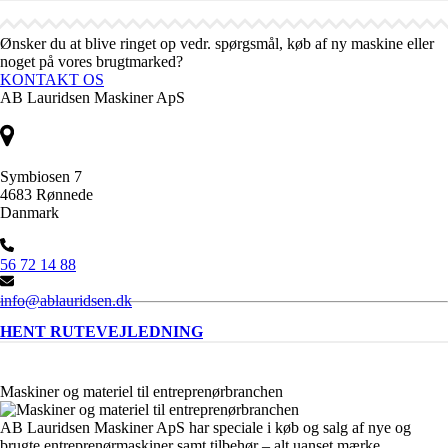
Ønsker du at blive ringet op vedr. spørgsmål, køb af ny maskine eller
noget på vores brugtmarked?
KONTAKT OS
AB Lauridsen Maskiner ApS
Symbiosen 7
4683 Rønnede
Danmark
56 72 14 88
info@ablauridsen.dk
HENT RUTEVEJLEDNING
Maskiner og materiel til entreprenørbranchen
AB Lauridsen Maskiner ApS har speciale i køb og salg af nye og
brugte entreprenørmaskiner samt tilbehør – alt uanset mærke.