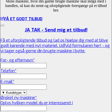
6tons maskine, hvor din gamle brugte maskine skal indgå med i
handlen, så kan du nemt og uforpligtende forespørge på et tilbud
her.
FÅ ET GODT TILBUD
JA TAK - Send mig et tilbud!
Få et uforpligtende tilbud og lad os hjælpe dig med at blive
godt kørende med nyt materiel. Udfyld formularen her! - og
vi tager også gerne din brugte maskine i bytte.
For- og efternavn
*
Telefon
*
E-mail
*
Ønsket ny maskine
*
Oplys hvilken model du er interesseret i