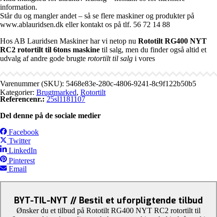
information.
Står du og mangler andet – så se flere maskiner og produkter på
www.ablauridsen.dk eller kontakt os på tlf. 56 72 14 88
Hos AB Lauridsen Maskiner har vi netop nu
Rototilt RG400 NYT
RC2 rotortilt til 6tons maskine
til salg, men du finder også altid et
udvalg af andre gode brugte
rotortilt til salg
i vores
Varenummer (SKU):
5468e83e-280c-4806-9241-8c9f122b50b5
Kategorier:
Brugtmarked
,
Rotortilt
Referencenr.:
25sl1181107
Del denne på de sociale medier
Facebook
Twitter
LinkedIn
Pinterest
Email
BYT-TIL-NYT // Bestil et uforpligtende tilbud
Ønsker du et tilbud på Rototilt RG400 NYT RC2 rotortilt til