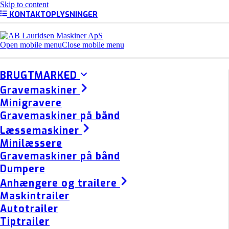
Skip to content
KONTAKTOPLYSNINGER
Open mobile menu
Close mobile menu
BRUGTMARKED
Gravemaskiner
Minigravere
Gravemaskiner på bånd
Læssemaskiner
Minilæssere
Gravemaskiner på bånd
Dumpere
Anhængere og trailere
Maskintrailer
Autotrailer
Tiptrailer