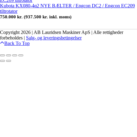
Kubota KX080-4α2 NYE BÆLTER / Engcon DC2 / Engcon EC209
tiltrotator
750.000
kr.
937.500
kr.
(
inkl. moms)
Copyright 2026 | AB Lauridsen Maskiner ApS | Alle rettigheder
forbeholdes |
Salg- og leveringsbetingelser
Back To Top