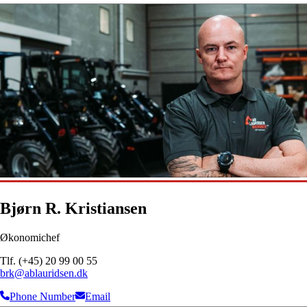
Bjørn R. Kristiansen
Økonomichef
Tlf. (+45) 20 99 00 55
brk@ablauridsen.dk
Phone Number
Email