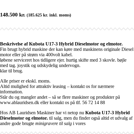
148.500
kr.
(
185.625
kr.
inkl. moms)
Beskrivelse af Kubota U17-3 Hybrid Dieselmotor og elmotor.
Fin brugt hybrid maskine der kan køre med maskinens originale Diesel
motor eller på strøm via 400volt kabel.
løbene serviceret hos tidligere ejer. hurtig skifte med 3 skovle. bøjle
med tag. joystik og udskydelig undervogn.
klar til brug.
Alle priser er ekskl. moms.
Altid mulighed for attraktiv leasing – kontakt os for nærmere
information.
Står du og mangler andet – så se flere maskiner og produkter på
www.ablauridsen.dk eller kontakt os på tlf. 56 72 14 88
Hos AB Lauridsen Maskiner har vi netop nu
Kubota U17-3 Hybrid
Dieselmotor og elmotor.
til salg, men du finder også altid et udvalg af
andre gode brugte
minigravere til salg
i vores