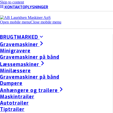
Skip to content
KONTAKTOPLYSNINGER
Open mobile menu
Close mobile menu
BRUGTMARKED
Gravemaskiner
Minigravere
Gravemaskiner på bånd
Læssemaskiner
Minilæssere
Gravemaskiner på bånd
Dumpere
Anhængere og trailere
Maskintrailer
Autotrailer
Tiptrailer