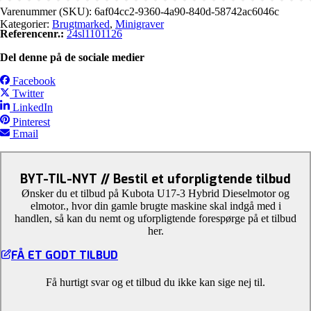
Varenummer (SKU):
6af04cc2-9360-4a90-840d-58742ac6046c
Kategorier:
Brugtmarked
,
Minigraver
Referencenr.:
24sl1101126
Del denne på de sociale medier
Facebook
Twitter
LinkedIn
Pinterest
Email
BYT-TIL-NYT // Bestil et uforpligtende tilbud
Ønsker du et tilbud på Kubota U17-3 Hybrid Dieselmotor og
elmotor., hvor din gamle brugte maskine skal indgå med i
handlen, så kan du nemt og uforpligtende forespørge på et tilbud
her.
FÅ ET GODT TILBUD
Få hurtigt svar og et tilbud du ikke kan sige nej til.