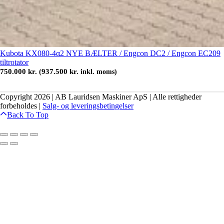
Kubota KX080-4α2 NYE BÆLTER / Engcon DC2 / Engcon EC209
tiltrotator
750.000
kr.
937.500
kr.
(
inkl. moms)
Copyright 2026 | AB Lauridsen Maskiner ApS | Alle rettigheder
forbeholdes |
Salg- og leveringsbetingelser
Back To Top