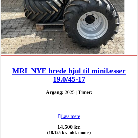
MRL NYE brede hjul til minilæsser
19.0/45-17
Årgang:
2025 |
Timer:
Læs mere
14.500
kr.
(
18.125
kr.
inkl. moms)