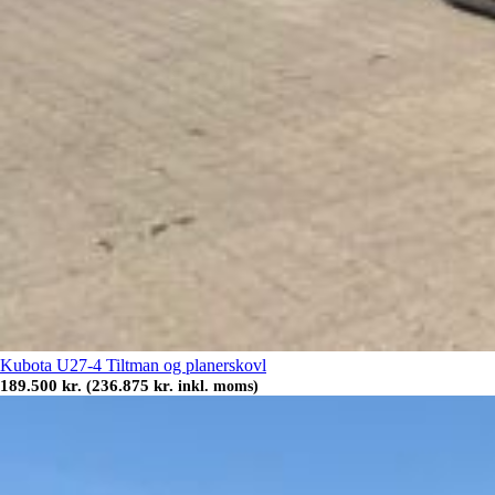
Kubota U27-4 Tiltman og planerskovl
189.500
kr.
236.875
kr.
(
inkl. moms)