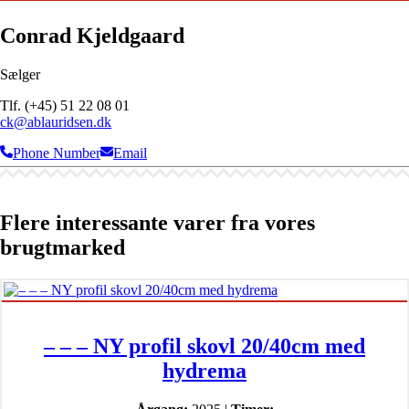
Conrad Kjeldgaard
Sælger
Tlf. (+45) 51 22 08 01
ck@ablauridsen.dk
Phone Number
Email
Flere interessante varer fra vores
brugtmarked
– – – NY profil skovl 20/40cm med
hydrema