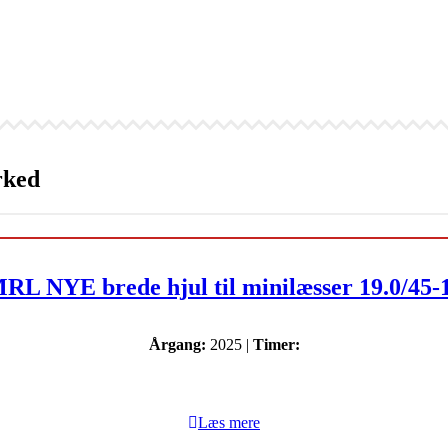
rked
RL NYE brede hjul til minilæsser 19.0/45-
Årgang:
2025 |
Timer:
Læs mere