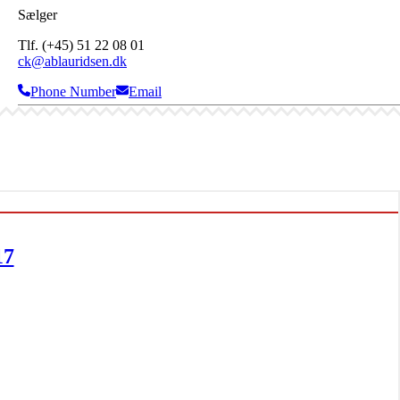
Sælger
Tlf. (+45) 51 22 08 01
ck@ablauridsen.dk
Phone Number
Email
17