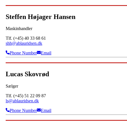
Steffen Højager Hansen
Maskinhandler
Tlf. (+45) 40 33 68 61
shh@ablauridsen.dk
Phone Number
Email
Lucas Skovrød
Sælger
Tlf. (+45) 51 22 09 87
ls@ablauridsen.dk
Phone Number
Email