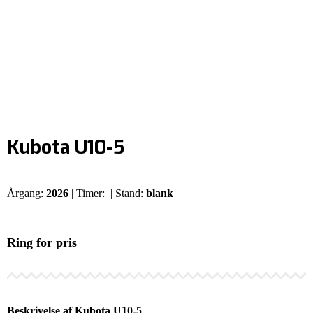
Kubota U10-5
Årgang:
2026
| Timer:
| Stand:
blank
Ring for pris
Beskrivelse af Kubota U10-5