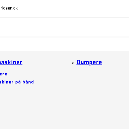
ridsen.dk
askiner
Dumpere
ere
kiner på bånd