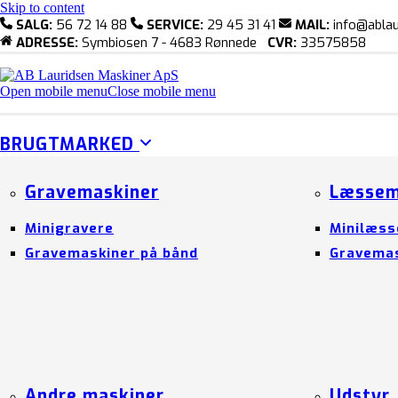
Skip to content
SALG:
56 72 14 88
SERVICE:
29 45 31 41
MAIL:
info@ablau
ADRESSE:
Symbiosen 7 - 4683 Rønnede
CVR:
33575858
Open mobile menu
Close mobile menu
BRUGTMARKED
Gravemaskiner
Læssem
Minigravere
Minilæss
Gravemaskiner på bånd
Gravemas
Andre maskiner
Udstyr