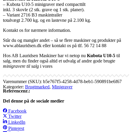
– Kubota U10-5 minigraver med compacttilt
inkl. 3 skovle (2 stk. grave og 1 stk. planer).
– Variant 2716 B3 maskintrailer
totalvægt 2.700 kg. og en lastevne på 2.100 kg.
Kontakt os for nærmere information.
Står du og mangler andet – så se flere maskiner og produkter på
www.ablauridsen.dk eller kontakt os på tlf. 56 72 14 88
Hos AB Lauridsen Maskiner har vi netop nu
Kubota U10-5
til
salg, men du finder også altid et udvalg af andre gode brugte
minigravere til salg
i vores
Varenummer (SKU):
b5e767f5-4258-4d78-beb1-590891be6f67
Kategorier:
Brugtmarked
,
Minigraver
Referencenr.:
Del denne på de sociale medier
Facebook
Twitter
LinkedIn
Pinterest