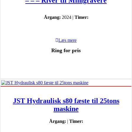
– – – River til Minigravere
Årgang:
2024 |
Timer:
Læs mere
Ring for pris
JST Hydraulisk s80 fæste til 25tons
maskine
Årgang:
|
Timer: