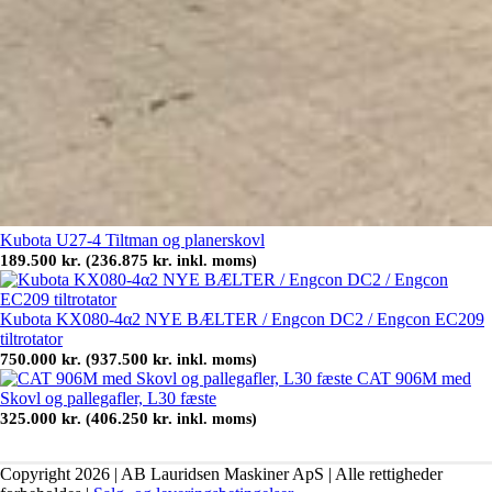
Kubota U27-4 Tiltman og planerskovl
189.500
kr.
236.875
kr.
(
inkl. moms)
Kubota KX080-4α2 NYE BÆLTER / Engcon DC2 / Engcon EC209
tiltrotator
750.000
kr.
937.500
kr.
(
inkl. moms)
CAT 906M med
Skovl og pallegafler, L30 fæste
325.000
kr.
406.250
kr.
(
inkl. moms)
Copyright 2026 | AB Lauridsen Maskiner ApS | Alle rettigheder