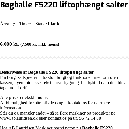
Bøgballe FS220 liftophængt salter
Årgang:
| Timer:
| Stand:
blank
6.000
kr.
(
7.500
kr.
inkl. moms)
Beskrivelse af Bøgballe FS220 liftophængt salter
Fin brugt saltspreder til traktor. brugt og funktionel. med omrøre i
kassen, nyere pto aksel. ekstra overbygning. har kørt til dato den blev
taget ud af drift.
Alle priser er ekskl. moms.
Altid mulighed for attraktiv leasing – kontakt os for nærmere
information.
Står du og mangler andet – så se flere maskiner og produkter på
www.ablauridsen.dk eller kontakt os på tlf. 56 72 14 88
Hos AB Lauridsen Maskiner har vi netop nu
Bøgballe FS220