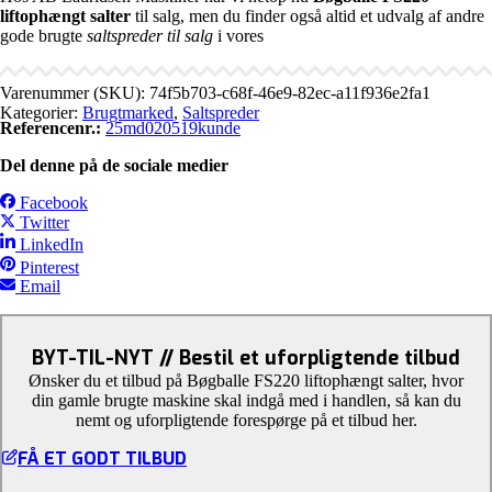
liftophængt salter
til salg, men du finder også altid et udvalg af andre
gode brugte
saltspreder til salg
i vores
Varenummer (SKU):
74f5b703-c68f-46e9-82ec-a11f936e2fa1
Kategorier:
Brugtmarked
,
Saltspreder
Referencenr.:
25md020519kunde
Del denne på de sociale medier
Facebook
Twitter
LinkedIn
Pinterest
Email
BYT-TIL-NYT // Bestil et uforpligtende tilbud
Ønsker du et tilbud på Bøgballe FS220 liftophængt salter, hvor
din gamle brugte maskine skal indgå med i handlen, så kan du
nemt og uforpligtende forespørge på et tilbud her.
FÅ ET GODT TILBUD