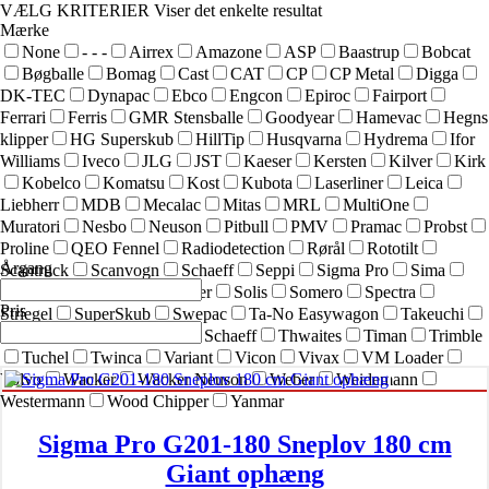
VÆLG KRITERIER
Viser det enkelte resultat
Mærke
None
- - -
Airrex
Amazone
ASP
Baastrup
Bobcat
Bøgballe
Bomag
Cast
CAT
CP
CP Metal
Digga
DK-TEC
Dynapac
Ebco
Engcon
Epiroc
Fairport
Ferrari
Ferris
GMR Stensballe
Goodyear
Hamevac
Hegns
klipper
HG Superskub
HillTip
Husqvarna
Hydrema
Ifor
Williams
Iveco
JLG
JST
Kaeser
Kersten
Kilver
Kirk
Kobelco
Komatsu
Kost
Kubota
Laserliner
Leica
Liebherr
MDB
Mecalac
Mitas
MRL
MultiOne
Muratori
Nesbo
Neuson
Pitbull
PMV
Pramac
Probst
Proline
QEO Fennel
Radiodetection
Rørål
Rototilt
Årgang
Scantruck
Scanvogn
Schaeff
Seppi
Sigma Pro
Sima
SIMEX
Simol
sneskraber
Solis
Somero
Spectra
Pris
Striegel
SuperSkub
Swepac
Ta-No Easywagon
Takeuchi
Technoflex
Terex
Terex Schaeff
Thwaites
Timan
Trimble
Tuchel
Twinca
Variant
Vicon
Vivax
VM Loader
Volvo
Wacker
Wacker Neuson
Weber
Weidemann
Westermann
Wood Chipper
Yanmar
Sigma Pro G201-180 Sneplov 180 cm
Giant ophæng