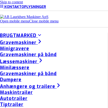
Skip to content
KONTAKTOPLYSNINGER
Open mobile menu
Close mobile menu
BRUGTMARKED
Gravemaskiner
Minigravere
Gravemaskiner på bånd
Læssemaskiner
Minilæssere
Gravemaskiner på bånd
Dumpere
Anhængere og trailere
Maskintrailer
Autotrailer
Tiptrailer