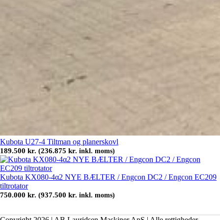
Kubota U27-4 Tiltman og planerskovl
189.500
kr.
236.875
kr.
(
inkl. moms)
Kubota KX080-4α2 NYE BÆLTER / Engcon DC2 / Engcon EC209
tiltrotator
750.000
kr.
937.500
kr.
(
inkl. moms)
Copyright 2026 | AB Lauridsen Maskiner ApS | Alle rettigheder