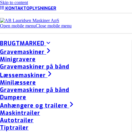
Skip to content
KONTAKTOPLYSNINGER
Open mobile menu
Close mobile menu
BRUGTMARKED
Gravemaskiner
Minigravere
Gravemaskiner på bånd
Læssemaskiner
Minilæssere
Gravemaskiner på bånd
Dumpere
Anhængere og trailere
Maskintrailer
Autotrailer
Tiptrailer