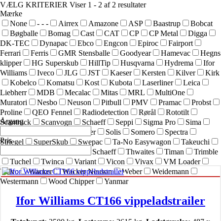
VÆLG KRITERIER
Viser 1 - 2 af 2 resultater
Mærke
None
- - -
Airrex
Amazone
ASP
Baastrup
Bobcat
Bøgballe
Bomag
Cast
CAT
CP
CP Metal
Digga
DK-TEC
Dynapac
Ebco
Engcon
Epiroc
Fairport
Ferrari
Ferris
GMR Stensballe
Goodyear
Hamevac
Hegns
klipper
HG Superskub
HillTip
Husqvarna
Hydrema
Ifor
Williams
Iveco
JLG
JST
Kaeser
Kersten
Kilver
Kirk
Kobelco
Komatsu
Kost
Kubota
Laserliner
Leica
Liebherr
MDB
Mecalac
Mitas
MRL
MultiOne
Muratori
Nesbo
Neuson
Pitbull
PMV
Pramac
Probst
Proline
QEO Fennel
Radiodetection
Rørål
Rototilt
Årgang
Scantruck
Scanvogn
Schaeff
Seppi
Sigma Pro
Sima
SIMEX
Simol
sneskraber
Solis
Somero
Spectra
Pris
Striegel
SuperSkub
Swepac
Ta-No Easywagon
Takeuchi
Technoflex
Terex
Terex Schaeff
Thwaites
Timan
Trimble
Tuchel
Twinca
Variant
Vicon
Vivax
VM Loader
Volvo
Wacker
Wacker Neuson
Weber
Weidemann
Westermann
Wood Chipper
Yanmar
Ifor Williams CT166 vippeladstrailer