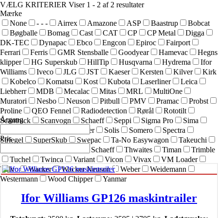
VÆLG KRITERIER
Viser 1 - 2 af 2 resultater
Mærke
None
- - -
Airrex
Amazone
ASP
Baastrup
Bobcat
Bøgballe
Bomag
Cast
CAT
CP
CP Metal
Digga
DK-TEC
Dynapac
Ebco
Engcon
Epiroc
Fairport
Ferrari
Ferris
GMR Stensballe
Goodyear
Hamevac
Hegns
klipper
HG Superskub
HillTip
Husqvarna
Hydrema
Ifor
Williams
Iveco
JLG
JST
Kaeser
Kersten
Kilver
Kirk
Kobelco
Komatsu
Kost
Kubota
Laserliner
Leica
Liebherr
MDB
Mecalac
Mitas
MRL
MultiOne
Muratori
Nesbo
Neuson
Pitbull
PMV
Pramac
Probst
Proline
QEO Fennel
Radiodetection
Rørål
Rototilt
Årgang
Scantruck
Scanvogn
Schaeff
Seppi
Sigma Pro
Sima
SIMEX
Simol
sneskraber
Solis
Somero
Spectra
Pris
Striegel
SuperSkub
Swepac
Ta-No Easywagon
Takeuchi
Technoflex
Terex
Terex Schaeff
Thwaites
Timan
Trimble
Tuchel
Twinca
Variant
Vicon
Vivax
VM Loader
Volvo
Wacker
Wacker Neuson
Weber
Weidemann
Westermann
Wood Chipper
Yanmar
Ifor Williams GP126 maskintrailer