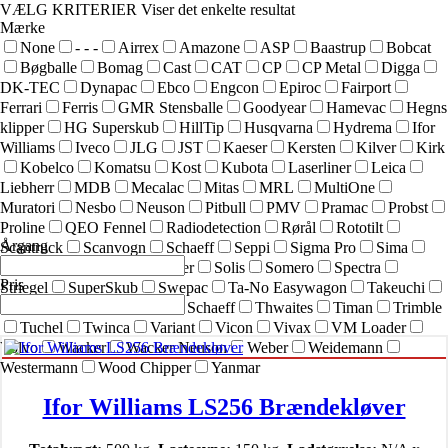
VÆLG KRITERIER
Viser det enkelte resultat
Mærke
None
- - -
Airrex
Amazone
ASP
Baastrup
Bobcat
Bøgballe
Bomag
Cast
CAT
CP
CP Metal
Digga
DK-TEC
Dynapac
Ebco
Engcon
Epiroc
Fairport
Ferrari
Ferris
GMR Stensballe
Goodyear
Hamevac
Hegns
klipper
HG Superskub
HillTip
Husqvarna
Hydrema
Ifor
Williams
Iveco
JLG
JST
Kaeser
Kersten
Kilver
Kirk
Kobelco
Komatsu
Kost
Kubota
Laserliner
Leica
Liebherr
MDB
Mecalac
Mitas
MRL
MultiOne
Muratori
Nesbo
Neuson
Pitbull
PMV
Pramac
Probst
Proline
QEO Fennel
Radiodetection
Rørål
Rototilt
Årgang
Scantruck
Scanvogn
Schaeff
Seppi
Sigma Pro
Sima
SIMEX
Simol
sneskraber
Solis
Somero
Spectra
Pris
Striegel
SuperSkub
Swepac
Ta-No Easywagon
Takeuchi
Technoflex
Terex
Terex Schaeff
Thwaites
Timan
Trimble
Tuchel
Twinca
Variant
Vicon
Vivax
VM Loader
Volvo
Wacker
Wacker Neuson
Weber
Weidemann
Westermann
Wood Chipper
Yanmar
Ifor Williams LS256 Brændekløver