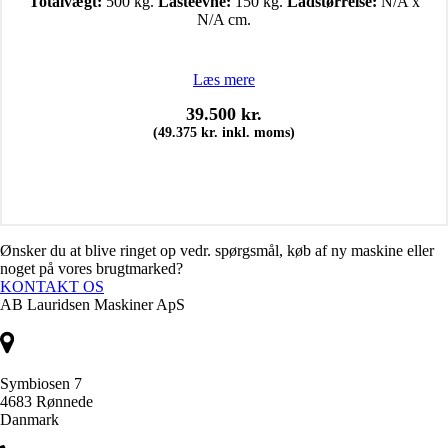
Totalvægt:
500 kg.
Lasteevne:
150 kg.
Ladstørrelse:
N/A x
N/A cm.
Læs mere
39.500
kr.
(
49.375
kr.
inkl. moms)
Ønsker du at blive ringet op vedr. spørgsmål, køb af ny maskine eller
noget på vores brugtmarked?
KONTAKT OS
AB Lauridsen Maskiner ApS
Symbiosen 7
4683 Rønnede
Danmark