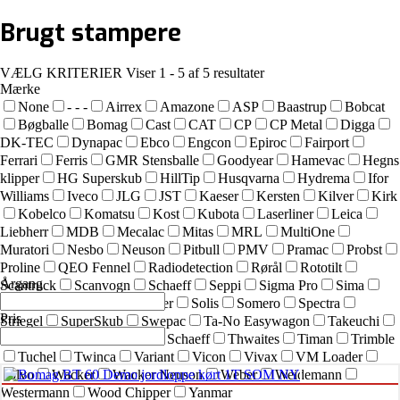
Brugt
stampere
VÆLG KRITERIER
Viser 1 - 5 af 5 resultater
Mærke
None
- - -
Airrex
Amazone
ASP
Baastrup
Bobcat
Bøgballe
Bomag
Cast
CAT
CP
CP Metal
Digga
DK-TEC
Dynapac
Ebco
Engcon
Epiroc
Fairport
Ferrari
Ferris
GMR Stensballe
Goodyear
Hamevac
Hegns
klipper
HG Superskub
HillTip
Husqvarna
Hydrema
Ifor
Williams
Iveco
JLG
JST
Kaeser
Kersten
Kilver
Kirk
Kobelco
Komatsu
Kost
Kubota
Laserliner
Leica
Liebherr
MDB
Mecalac
Mitas
MRL
MultiOne
Muratori
Nesbo
Neuson
Pitbull
PMV
Pramac
Probst
Proline
QEO Fennel
Radiodetection
Rørål
Rototilt
Årgang
Scantruck
Scanvogn
Schaeff
Seppi
Sigma Pro
Sima
SIMEX
Simol
sneskraber
Solis
Somero
Spectra
Pris
Striegel
SuperSkub
Swepac
Ta-No Easywagon
Takeuchi
Technoflex
Terex
Terex Schaeff
Thwaites
Timan
Trimble
Tuchel
Twinca
Variant
Vicon
Vivax
VM Loader
Volvo
Wacker
Wacker Neuson
Weber
Weidemann
Westermann
Wood Chipper
Yanmar