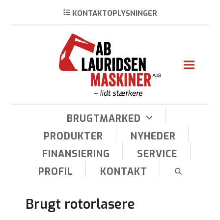
KONTAKTOPLYSNINGER
Open
Close
mobile
mobile
menu
menu
BRUGTMARKED
PRODUKTER
NYHEDER
FINANSIERING
SERVICE
PROFIL
KONTAKT
Brugt
rotorlasere