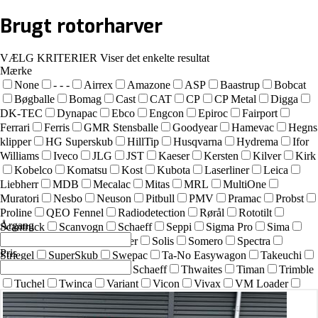
Brugt
rotorharver
VÆLG KRITERIER
Viser det enkelte resultat
Mærke
None
- - -
Airrex
Amazone
ASP
Baastrup
Bobcat
Bøgballe
Bomag
Cast
CAT
CP
CP Metal
Digga
DK-TEC
Dynapac
Ebco
Engcon
Epiroc
Fairport
Ferrari
Ferris
GMR Stensballe
Goodyear
Hamevac
Hegns
klipper
HG Superskub
HillTip
Husqvarna
Hydrema
Ifor
Williams
Iveco
JLG
JST
Kaeser
Kersten
Kilver
Kirk
Kobelco
Komatsu
Kost
Kubota
Laserliner
Leica
Liebherr
MDB
Mecalac
Mitas
MRL
MultiOne
Muratori
Nesbo
Neuson
Pitbull
PMV
Pramac
Probst
Proline
QEO Fennel
Radiodetection
Rørål
Rototilt
Årgang
Scantruck
Scanvogn
Schaeff
Seppi
Sigma Pro
Sima
SIMEX
Simol
sneskraber
Solis
Somero
Spectra
Pris
Striegel
SuperSkub
Swepac
Ta-No Easywagon
Takeuchi
Technoflex
Terex
Terex Schaeff
Thwaites
Timan
Trimble
Tuchel
Twinca
Variant
Vicon
Vivax
VM Loader
Volvo
Wacker
Wacker Neuson
Weber
Weidemann
Westermann
Wood Chipper
Yanmar