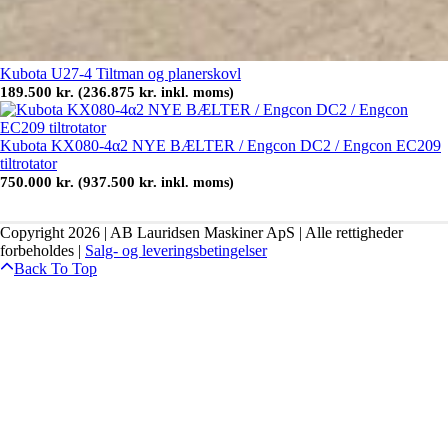
Kubota U27-4 Tiltman og planerskovl
189.500
kr.
236.875
kr.
(
inkl. moms)
Kubota KX080-4α2 NYE BÆLTER / Engcon DC2 / Engcon EC209
tiltrotator
750.000
kr.
937.500
kr.
(
inkl. moms)
Copyright 2026 | AB Lauridsen Maskiner ApS | Alle rettigheder
forbeholdes |
Salg- og leveringsbetingelser
Back To Top