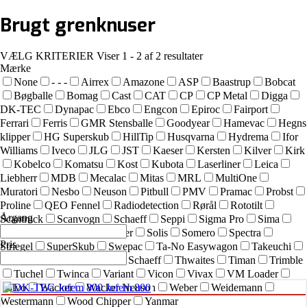
Brugt
grenknuser
VÆLG KRITERIER
Viser 1 - 2 af 2 resultater
Mærke
None
- - -
Airrex
Amazone
ASP
Baastrup
Bobcat
Bøgballe
Bomag
Cast
CAT
CP
CP Metal
Digga
DK-TEC
Dynapac
Ebco
Engcon
Epiroc
Fairport
Ferrari
Ferris
GMR Stensballe
Goodyear
Hamevac
Hegns
klipper
HG Superskub
HillTip
Husqvarna
Hydrema
Ifor
Williams
Iveco
JLG
JST
Kaeser
Kersten
Kilver
Kirk
Kobelco
Komatsu
Kost
Kubota
Laserliner
Leica
Liebherr
MDB
Mecalac
Mitas
MRL
MultiOne
Muratori
Nesbo
Neuson
Pitbull
PMV
Pramac
Probst
Proline
QEO Fennel
Radiodetection
Rørål
Rototilt
Årgang
Scantruck
Scanvogn
Schaeff
Seppi
Sigma Pro
Sima
SIMEX
Simol
sneskraber
Solis
Somero
Spectra
Pris
Striegel
SuperSkub
Swepac
Ta-No Easywagon
Takeuchi
Technoflex
Terex
Terex Schaeff
Thwaites
Timan
Trimble
Tuchel
Twinca
Variant
Vicon
Vivax
VM Loader
Volvo
Wacker
Wacker Neuson
Weber
Weidemann
Westermann
Wood Chipper
Yanmar