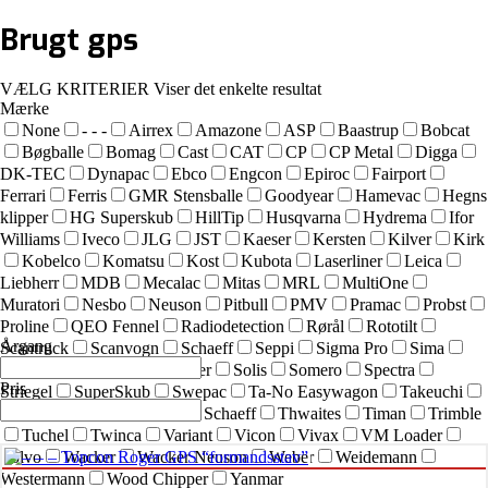
Brugt
gps
VÆLG KRITERIER
Viser det enkelte resultat
Mærke
None
- - -
Airrex
Amazone
ASP
Baastrup
Bobcat
Bøgballe
Bomag
Cast
CAT
CP
CP Metal
Digga
DK-TEC
Dynapac
Ebco
Engcon
Epiroc
Fairport
Ferrari
Ferris
GMR Stensballe
Goodyear
Hamevac
Hegns
klipper
HG Superskub
HillTip
Husqvarna
Hydrema
Ifor
Williams
Iveco
JLG
JST
Kaeser
Kersten
Kilver
Kirk
Kobelco
Komatsu
Kost
Kubota
Laserliner
Leica
Liebherr
MDB
Mecalac
Mitas
MRL
MultiOne
Muratori
Nesbo
Neuson
Pitbull
PMV
Pramac
Probst
Proline
QEO Fennel
Radiodetection
Rørål
Rototilt
Årgang
Scantruck
Scanvogn
Schaeff
Seppi
Sigma Pro
Sima
SIMEX
Simol
sneskraber
Solis
Somero
Spectra
Pris
Striegel
SuperSkub
Swepac
Ta-No Easywagon
Takeuchi
Technoflex
Terex
Terex Schaeff
Thwaites
Timan
Trimble
Tuchel
Twinca
Variant
Vicon
Vivax
VM Loader
Volvo
Wacker
Wacker Neuson
Weber
Weidemann
Westermann
Wood Chipper
Yanmar