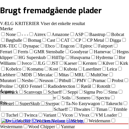
Brugt
fremadgående plader
VÆLG KRITERIER
Viser det enkelte resultat
Mærke
None
- - -
Airrex
Amazone
ASP
Baastrup
Bobcat
Bøgballe
Bomag
Cast
CAT
CP
CP Metal
Digga
DK-TEC
Dynapac
Ebco
Engcon
Epiroc
Fairport
Ferrari
Ferris
GMR Stensballe
Goodyear
Hamevac
Hegns
klipper
HG Superskub
HillTip
Husqvarna
Hydrema
Ifor
Williams
Iveco
JLG
JST
Kaeser
Kersten
Kilver
Kirk
Kobelco
Komatsu
Kost
Kubota
Laserliner
Leica
Liebherr
MDB
Mecalac
Mitas
MRL
MultiOne
Muratori
Nesbo
Neuson
Pitbull
PMV
Pramac
Probst
Proline
QEO Fennel
Radiodetection
Rørål
Rototilt
Årgang
Scantruck
Scanvogn
Schaeff
Seppi
Sigma Pro
Sima
SIMEX
Simol
sneskraber
Solis
Somero
Spectra
Pris
Striegel
SuperSkub
Swepac
Ta-No Easywagon
Takeuchi
Technoflex
Terex
Terex Schaeff
Thwaites
Timan
Trimble
Tuchel
Twinca
Variant
Vicon
Vivax
VM Loader
Volvo
Wacker
Wacker Neuson
Weber
Weidemann
Westermann
Wood Chipper
Yanmar