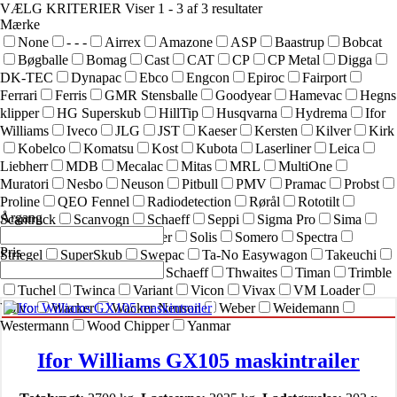
VÆLG KRITERIER
Viser 1 - 3 af 3 resultater
Mærke
None
- - -
Airrex
Amazone
ASP
Baastrup
Bobcat
Bøgballe
Bomag
Cast
CAT
CP
CP Metal
Digga
DK-TEC
Dynapac
Ebco
Engcon
Epiroc
Fairport
Ferrari
Ferris
GMR Stensballe
Goodyear
Hamevac
Hegns
klipper
HG Superskub
HillTip
Husqvarna
Hydrema
Ifor
Williams
Iveco
JLG
JST
Kaeser
Kersten
Kilver
Kirk
Kobelco
Komatsu
Kost
Kubota
Laserliner
Leica
Liebherr
MDB
Mecalac
Mitas
MRL
MultiOne
Muratori
Nesbo
Neuson
Pitbull
PMV
Pramac
Probst
Proline
QEO Fennel
Radiodetection
Rørål
Rototilt
Årgang
Scantruck
Scanvogn
Schaeff
Seppi
Sigma Pro
Sima
SIMEX
Simol
sneskraber
Solis
Somero
Spectra
Pris
Striegel
SuperSkub
Swepac
Ta-No Easywagon
Takeuchi
Technoflex
Terex
Terex Schaeff
Thwaites
Timan
Trimble
Tuchel
Twinca
Variant
Vicon
Vivax
VM Loader
Volvo
Wacker
Wacker Neuson
Weber
Weidemann
Westermann
Wood Chipper
Yanmar
Ifor Williams GX105 maskintrailer