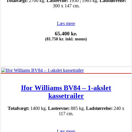
Totalvægt:
2700 kg.
Lasteevne:
1930 | 1965 kg.
Ladstørrelse:
300 x 147 cm.
Læs mere
65.400
kr.
(
81.750
kr.
inkl. moms)
Ifor Williams BV84 – 1-akslet
kassetrailer
Totalvægt:
1400 kg.
Lasteevne:
885 kg.
Ladstørrelse:
240 x
117 cm.
Læs mere