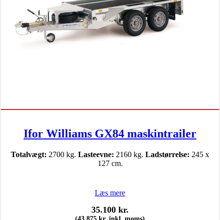
Ifor Williams GX84 maskintrailer
Totalvægt:
2700 kg.
Lasteevne:
2160 kg.
Ladstørrelse:
245 x
127 cm.
Læs mere
35.100
kr.
(
43.875
kr.
inkl. moms)