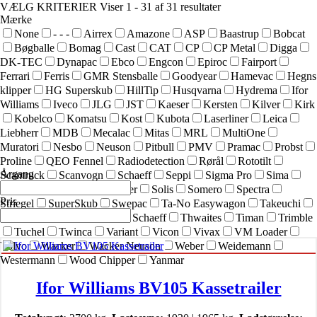
VÆLG KRITERIER
Viser 1 - 31 af 31 resultater
Mærke
None
- - -
Airrex
Amazone
ASP
Baastrup
Bobcat
Bøgballe
Bomag
Cast
CAT
CP
CP Metal
Digga
DK-TEC
Dynapac
Ebco
Engcon
Epiroc
Fairport
Ferrari
Ferris
GMR Stensballe
Goodyear
Hamevac
Hegns
klipper
HG Superskub
HillTip
Husqvarna
Hydrema
Ifor
Williams
Iveco
JLG
JST
Kaeser
Kersten
Kilver
Kirk
Kobelco
Komatsu
Kost
Kubota
Laserliner
Leica
Liebherr
MDB
Mecalac
Mitas
MRL
MultiOne
Muratori
Nesbo
Neuson
Pitbull
PMV
Pramac
Probst
Proline
QEO Fennel
Radiodetection
Rørål
Rototilt
Årgang
Scantruck
Scanvogn
Schaeff
Seppi
Sigma Pro
Sima
SIMEX
Simol
sneskraber
Solis
Somero
Spectra
Pris
Striegel
SuperSkub
Swepac
Ta-No Easywagon
Takeuchi
Technoflex
Terex
Terex Schaeff
Thwaites
Timan
Trimble
Tuchel
Twinca
Variant
Vicon
Vivax
VM Loader
Volvo
Wacker
Wacker Neuson
Weber
Weidemann
Westermann
Wood Chipper
Yanmar
Ifor Williams BV105 Kassetrailer