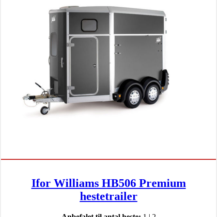
Ifor Williams HB506 Premium
hestetrailer
Anbefalet til antal heste:
1 | 2