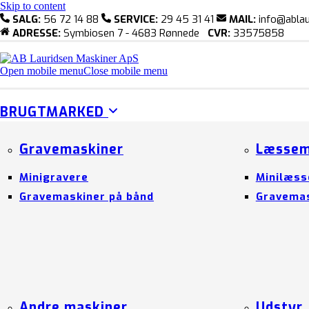
Skip to content
SALG:
56 72 14 88
SERVICE:
29 45 31 41
MAIL:
info@ablau
ADRESSE:
Symbiosen 7 - 4683 Rønnede
CVR:
33575858
Open mobile menu
Close mobile menu
BRUGTMARKED
Gravemaskiner
Læssem
Minigravere
Minilæss
Gravemaskiner på bånd
Gravemas
Andre maskiner
Udstyr