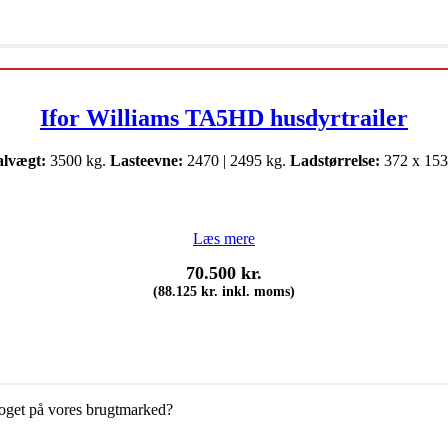
Ifor Williams TA5HD husdyrtrailer
alvægt:
3500 kg.
Lasteevne:
2470 | 2495 kg.
Ladstørrelse:
372 x 153
Læs mere
70.500
kr.
(
88.125
kr.
inkl. moms)
 noget på vores brugtmarked?