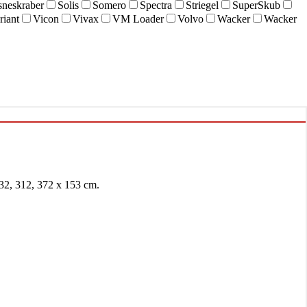
sneskraber
Solis
Somero
Spectra
Striegel
SuperSkub
riant
Vicon
Vivax
VM Loader
Volvo
Wacker
Wacker
2, 312, 372 x 153 cm.