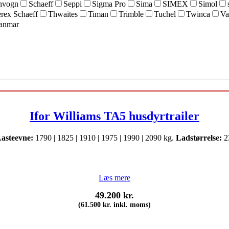
nvogn
Schaeff
Seppi
Sigma Pro
Sima
SIMEX
Simol
rex Schaeff
Thwaites
Timan
Trimble
Tuchel
Twinca
Va
anmar
Ifor Williams TA5 husdyrtrailer
asteevne:
1790 | 1825 | 1910 | 1975 | 1990 | 2090 kg.
Ladstørrelse:
23
Læs mere
49.200
kr.
(
61.500
kr.
inkl. moms)