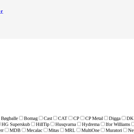
er
Bøgballe
Bomag
Cast
CAT
CP
CP Metal
Digga
DK
HG Superskub
HillTip
Husqvarna
Hydrema
Ifor Williams
rr
MDB
Mecalac
Mitas
MRL
MultiOne
Muratori
Ne