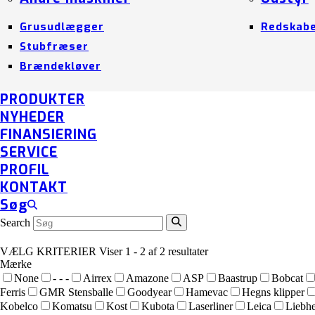
Grusudlægger
Redskab
Stubfræser
Brændekløver
PRODUKTER
NYHEDER
FINANSIERING
SERVICE
PROFIL
KONTAKT
Søg
Search
VÆLG KRITERIER
Viser 1 - 2 af 2 resultater
Mærke
None
- - -
Airrex
Amazone
ASP
Baastrup
Bobcat
Ferris
GMR Stensballe
Goodyear
Hamevac
Hegns klipper
Kobelco
Komatsu
Kost
Kubota
Laserliner
Leica
Liebhe