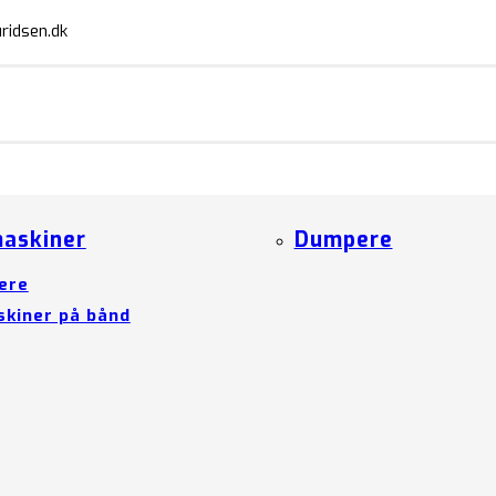
ridsen.dk
askiner
Dumpere
ere
kiner på bånd