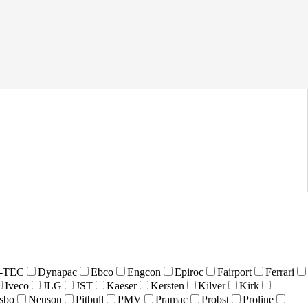
-TEC
Dynapac
Ebco
Engcon
Epiroc
Fairport
Ferrari
Iveco
JLG
JST
Kaeser
Kersten
Kilver
Kirk
sbo
Neuson
Pitbull
PMV
Pramac
Probst
Proline