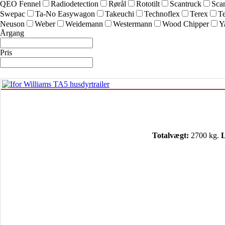
QEO Fennel
Radiodetection
Rørål
Rototilt
Scantruck
Sca
Swepac
Ta-No Easywagon
Takeuchi
Technoflex
Terex
Te
Neuson
Weber
Weidemann
Westermann
Wood Chipper
Y
Årgang
Pris
Totalvægt:
2700 kg.
L