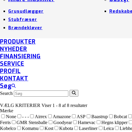
Grusudlægger
Redskab
Stubfræser
Brændekløver
PRODUKTER
NYHEDER
FINANSIERING
SERVICE
PROFIL
KONTAKT
Søg
Search
VÆLG KRITERIER
Viser 1 - 8 af 8 resultater
Mærke
None
- - -
Airrex
Amazone
ASP
Baastrup
Bobcat
Ferris
GMR Stensballe
Goodyear
Hamevac
Hegns klipper
Kobelco
Komatsu
Kost
Kubota
Laserliner
Leica
Liebhe