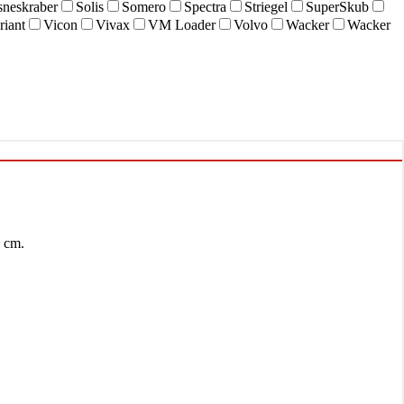
sneskraber
Solis
Somero
Spectra
Striegel
SuperSkub
riant
Vicon
Vivax
VM Loader
Volvo
Wacker
Wacker
 cm.