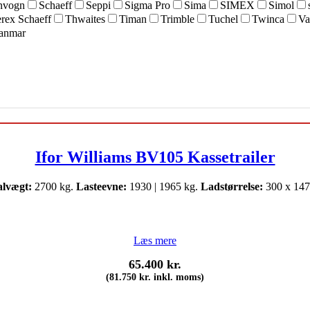
nvogn
Schaeff
Seppi
Sigma Pro
Sima
SIMEX
Simol
rex Schaeff
Thwaites
Timan
Trimble
Tuchel
Twinca
Va
anmar
Ifor Williams BV105 Kassetrailer
alvægt:
2700 kg.
Lasteevne:
1930 | 1965 kg.
Ladstørrelse:
300 x 147
Læs mere
65.400
kr.
(
81.750
kr.
inkl. moms)