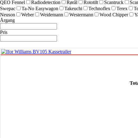
QEO Fennel
Radiodetection
Rørål
Rototilt
Scantruck
Sca
Swepac
Ta-No Easywagon
Takeuchi
Technoflex
Terex
Te
Neuson
Weber
Weidemann
Westermann
Wood Chipper
Y
Årgang
Pris
Tot