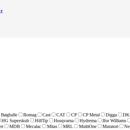
er
Bøgballe
Bomag
Cast
CAT
CP
CP Metal
Digga
DK
HG Superskub
HillTip
Husqvarna
Hydrema
Ifor Williams
rr
MDB
Mecalac
Mitas
MRL
MultiOne
Muratori
Ne