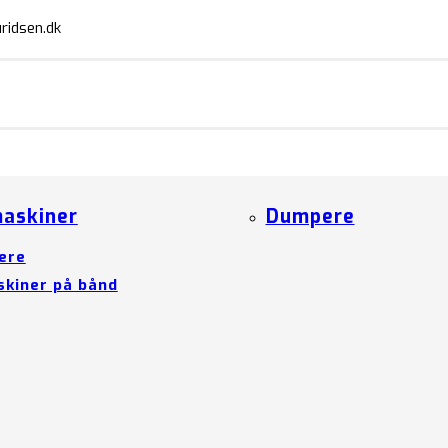
ridsen.dk
askiner
Dumpere
ere
kiner på bånd