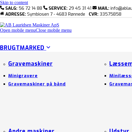
Skip to content
SALG:
56 72 14 88
SERVICE:
29 45 31 41
MAIL:
info@ablau
ADRESSE:
Symbiosen 7 - 4683 Rønnede
CVR:
33575858
Open mobile menu
Close mobile menu
BRUGTMARKED
Gravemaskiner
Læssem
Minigravere
Minilæss
Gravemaskiner på bånd
Gravemas
Andre maskiner
Udstyr