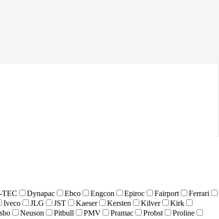
-TEC
Dynapac
Ebco
Engcon
Epiroc
Fairport
Ferrari
Iveco
JLG
JST
Kaeser
Kersten
Kilver
Kirk
sbo
Neuson
Pitbull
PMV
Pramac
Probst
Proline