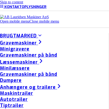
Skip to content
KONTAKTOPLYSNINGER
Open mobile menu
Close mobile menu
BRUGTMARKED
Gravemaskiner
Minigravere
Gravemaskiner på bånd
Læssemaskiner
Minilæssere
Gravemaskiner på bånd
Dumpere
Anhængere og trailere
Maskintrailer
Autotrailer
Tiptrailer