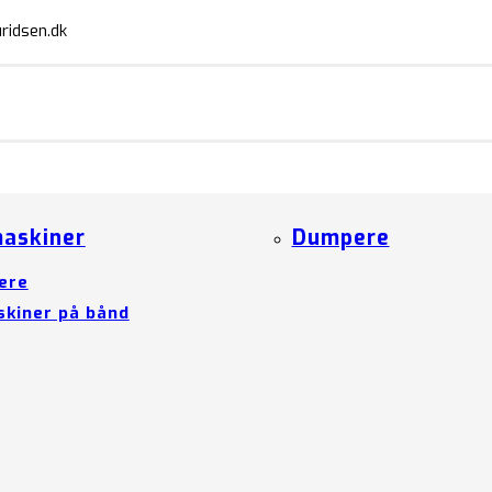
ridsen.dk
askiner
Dumpere
ere
kiner på bånd