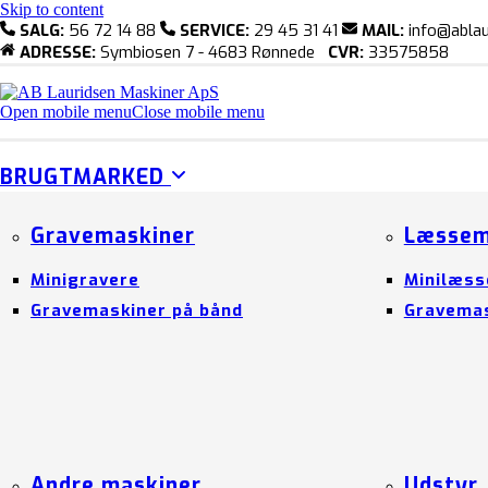
Skip to content
SALG:
56 72 14 88
SERVICE:
29 45 31 41
MAIL:
info@ablau
ADRESSE:
Symbiosen 7 - 4683 Rønnede
CVR:
33575858
Open mobile menu
Close mobile menu
BRUGTMARKED
Gravemaskiner
Læssem
Minigravere
Minilæss
Gravemaskiner på bånd
Gravemas
Andre maskiner
Udstyr