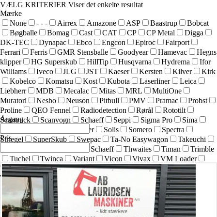
VÆLG KRITERIER
Viser det enkelte resultat
Mærke
None
- - -
Airrex
Amazone
ASP
Baastrup
Bobcat
Bøgballe
Bomag
Cast
CAT
CP
CP Metal
Digga
DK-TEC
Dynapac
Ebco
Engcon
Epiroc
Fairport
Ferrari
Ferris
GMR Stensballe
Goodyear
Hamevac
Hegns
klipper
HG Superskub
HillTip
Husqvarna
Hydrema
Ifor
Williams
Iveco
JLG
JST
Kaeser
Kersten
Kilver
Kirk
Kobelco
Komatsu
Kost
Kubota
Laserliner
Leica
Liebherr
MDB
Mecalac
Mitas
MRL
MultiOne
Muratori
Nesbo
Neuson
Pitbull
PMV
Pramac
Probst
Proline
QEO Fennel
Radiodetection
Rørål
Rototilt
Årgang
Scantruck
Scanvogn
Schaeff
Seppi
Sigma Pro
Sima
SIMEX
Simol
sneskraber
Solis
Somero
Spectra
Pris
Striegel
SuperSkub
Swepac
Ta-No Easywagon
Takeuchi
Technoflex
Terex
Terex Schaeff
Thwaites
Timan
Trimble
Tuchel
Twinca
Variant
Vicon
Vivax
VM Loader
Volvo
Wacker
Wacker Neuson
Weber
Weidemann
Westermann
Wood Chipper
Yanmar