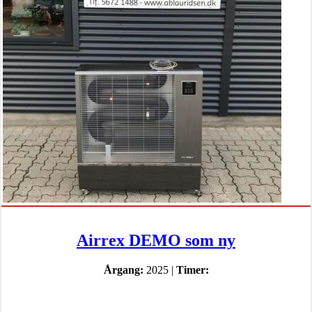
Airrex DEMO som ny
Årgang:
2025 |
Timer: