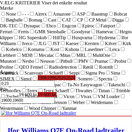
VÆLG KRITERIER
Viser det enkelte resultat
Mærke
None
- - -
Airrex
Amazone
ASP
Baastrup
Bobcat
Bøgballe
Bomag
Cast
CAT
CP
CP Metal
Digga
DK-TEC
Dynapac
Ebco
Engcon
Epiroc
Fairport
Ferrari
Ferris
GMR Stensballe
Goodyear
Hamevac
Hegns
klipper
HG Superskub
HillTip
Husqvarna
Hydrema
Ifor
Williams
Iveco
JLG
JST
Kaeser
Kersten
Kilver
Kirk
Kobelco
Komatsu
Kost
Kubota
Laserliner
Leica
Liebherr
MDB
Mecalac
Mitas
MRL
MultiOne
Muratori
Nesbo
Neuson
Pitbull
PMV
Pramac
Probst
Proline
QEO Fennel
Radiodetection
Rørål
Rototilt
Årgang
Scantruck
Scanvogn
Schaeff
Seppi
Sigma Pro
Sima
1996
1996
2026
2026
SIMEX
Simol
sneskraber
Solis
Somero
Spectra
Striegel
SuperSkub
Swepac
Ta-No Easywagon
Takeuchi
Pris
Technoflex
Terex
Terex Schaeff
Thwaites
Timan
Trimble
19 600 kr.
19 600 kr.
Tuchel
Twinca
Variant
Vicon
Vivax
VM Loader
Volvo
Wacker
Wacker Neuson
Weber
Weidemann
Westermann
Wood Chipper
Yanmar
Ifor Williams Q7E On-Road ladtrailer