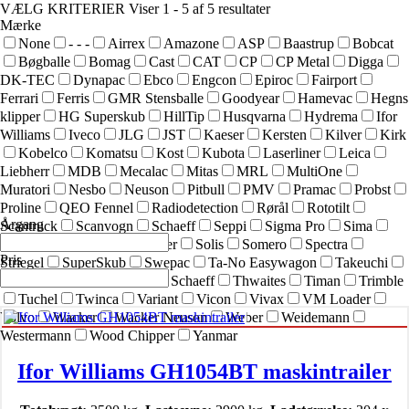
VÆLG KRITERIER
Viser 1 - 5 af 5 resultater
Mærke
None
- - -
Airrex
Amazone
ASP
Baastrup
Bobcat
Bøgballe
Bomag
Cast
CAT
CP
CP Metal
Digga
DK-TEC
Dynapac
Ebco
Engcon
Epiroc
Fairport
Ferrari
Ferris
GMR Stensballe
Goodyear
Hamevac
Hegns
klipper
HG Superskub
HillTip
Husqvarna
Hydrema
Ifor
Williams
Iveco
JLG
JST
Kaeser
Kersten
Kilver
Kirk
Kobelco
Komatsu
Kost
Kubota
Laserliner
Leica
Liebherr
MDB
Mecalac
Mitas
MRL
MultiOne
Muratori
Nesbo
Neuson
Pitbull
PMV
Pramac
Probst
Proline
QEO Fennel
Radiodetection
Rørål
Rototilt
Årgang
Scantruck
Scanvogn
Schaeff
Seppi
Sigma Pro
Sima
SIMEX
Simol
sneskraber
Solis
Somero
Spectra
Pris
Striegel
SuperSkub
Swepac
Ta-No Easywagon
Takeuchi
Technoflex
Terex
Terex Schaeff
Thwaites
Timan
Trimble
Tuchel
Twinca
Variant
Vicon
Vivax
VM Loader
Volvo
Wacker
Wacker Neuson
Weber
Weidemann
Westermann
Wood Chipper
Yanmar
Ifor Williams GH1054BT maskintrailer