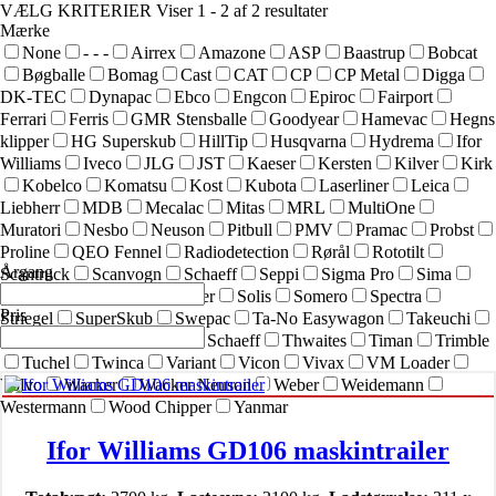
VÆLG KRITERIER
Viser 1 - 2 af 2 resultater
Mærke
None
- - -
Airrex
Amazone
ASP
Baastrup
Bobcat
Bøgballe
Bomag
Cast
CAT
CP
CP Metal
Digga
DK-TEC
Dynapac
Ebco
Engcon
Epiroc
Fairport
Ferrari
Ferris
GMR Stensballe
Goodyear
Hamevac
Hegns
klipper
HG Superskub
HillTip
Husqvarna
Hydrema
Ifor
Williams
Iveco
JLG
JST
Kaeser
Kersten
Kilver
Kirk
Kobelco
Komatsu
Kost
Kubota
Laserliner
Leica
Liebherr
MDB
Mecalac
Mitas
MRL
MultiOne
Muratori
Nesbo
Neuson
Pitbull
PMV
Pramac
Probst
Proline
QEO Fennel
Radiodetection
Rørål
Rototilt
Årgang
Scantruck
Scanvogn
Schaeff
Seppi
Sigma Pro
Sima
SIMEX
Simol
sneskraber
Solis
Somero
Spectra
Pris
Striegel
SuperSkub
Swepac
Ta-No Easywagon
Takeuchi
Technoflex
Terex
Terex Schaeff
Thwaites
Timan
Trimble
Tuchel
Twinca
Variant
Vicon
Vivax
VM Loader
Volvo
Wacker
Wacker Neuson
Weber
Weidemann
Westermann
Wood Chipper
Yanmar
Ifor Williams GD106 maskintrailer