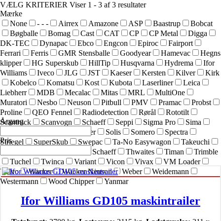
VÆLG KRITERIER
Viser 1 - 3 af 3 resultater
Mærke
None
- - -
Airrex
Amazone
ASP
Baastrup
Bobcat
Bøgballe
Bomag
Cast
CAT
CP
CP Metal
Digga
DK-TEC
Dynapac
Ebco
Engcon
Epiroc
Fairport
Ferrari
Ferris
GMR Stensballe
Goodyear
Hamevac
Hegns
klipper
HG Superskub
HillTip
Husqvarna
Hydrema
Ifor
Williams
Iveco
JLG
JST
Kaeser
Kersten
Kilver
Kirk
Kobelco
Komatsu
Kost
Kubota
Laserliner
Leica
Liebherr
MDB
Mecalac
Mitas
MRL
MultiOne
Muratori
Nesbo
Neuson
Pitbull
PMV
Pramac
Probst
Proline
QEO Fennel
Radiodetection
Rørål
Rototilt
Årgang
Scantruck
Scanvogn
Schaeff
Seppi
Sigma Pro
Sima
SIMEX
Simol
sneskraber
Solis
Somero
Spectra
Pris
Striegel
SuperSkub
Swepac
Ta-No Easywagon
Takeuchi
Technoflex
Terex
Terex Schaeff
Thwaites
Timan
Trimble
Tuchel
Twinca
Variant
Vicon
Vivax
VM Loader
Volvo
Wacker
Wacker Neuson
Weber
Weidemann
Westermann
Wood Chipper
Yanmar
Ifor Williams GD105 maskintrailer