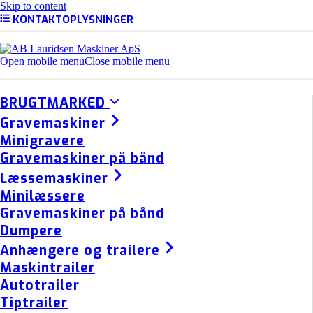
Skip to content
KONTAKTOPLYSNINGER
Open mobile menu
Close mobile menu
BRUGTMARKED
Gravemaskiner
Minigravere
Gravemaskiner på bånd
Læssemaskiner
Minilæssere
Gravemaskiner på bånd
Dumpere
Anhængere og trailere
Maskintrailer
Autotrailer
Tiptrailer