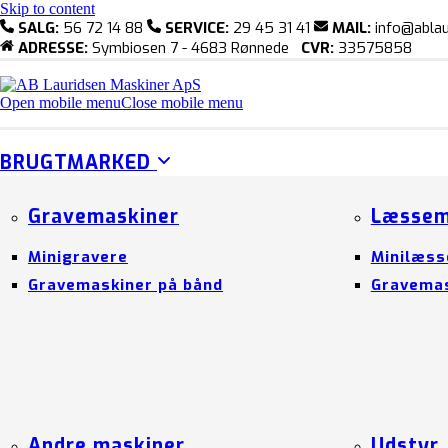
Skip to content
SALG:
56 72 14 88
SERVICE:
29 45 31 41
MAIL:
info@ablau
ADRESSE:
Symbiosen 7 - 4683 Rønnede
CVR:
33575858
Open mobile menu
Close mobile menu
BRUGTMARKED
Gravemaskiner
Læssem
Minigravere
Minilæss
Gravemaskiner på bånd
Gravemas
Andre maskiner
Udstyr