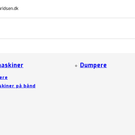
ridsen.dk
askiner
Dumpere
ere
kiner på bånd