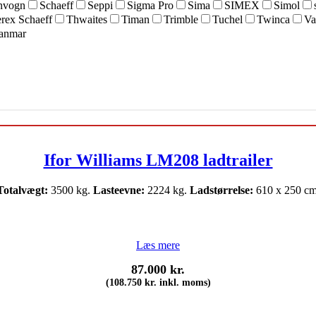
nvogn
Schaeff
Seppi
Sigma Pro
Sima
SIMEX
Simol
rex Schaeff
Thwaites
Timan
Trimble
Tuchel
Twinca
Va
anmar
Ifor Williams LM208 ladtrailer
Totalvægt:
3500 kg.
Lasteevne:
2224 kg.
Ladstørrelse:
610 x 250 cm
Læs mere
87.000
kr.
(
108.750
kr.
inkl. moms)