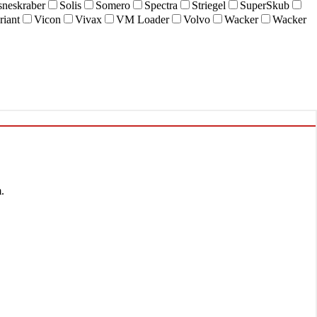
sneskraber
Solis
Somero
Spectra
Striegel
SuperSkub
riant
Vicon
Vivax
VM Loader
Volvo
Wacker
Wacker
.