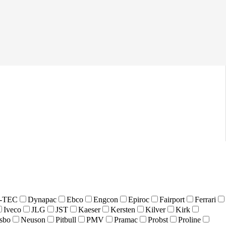
-TEC
Dynapac
Ebco
Engcon
Epiroc
Fairport
Ferrari
Iveco
JLG
JST
Kaeser
Kersten
Kilver
Kirk
sbo
Neuson
Pitbull
PMV
Pramac
Probst
Proline