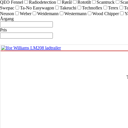
QEO Fennel
Radiodetection
Rørål
Rototilt
Scantruck
Sca
Swepac
Ta-No Easywagon
Takeuchi
Technoflex
Terex
Te
Neuson
Weber
Weidemann
Westermann
Wood Chipper
Y
Årgang
Pris