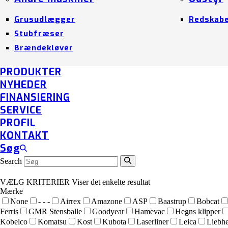
Grusudlægger
Redskab
Stubfræser
Brændekløver
PRODUKTER
NYHEDER
FINANSIERING
SERVICE
PROFIL
KONTAKT
Søg
Search
VÆLG KRITERIER
Viser det enkelte resultat
Mærke
None
- - -
Airrex
Amazone
ASP
Baastrup
Bobcat
Ferris
GMR Stensballe
Goodyear
Hamevac
Hegns klipper
Kobelco
Komatsu
Kost
Kubota
Laserliner
Leica
Liebhe