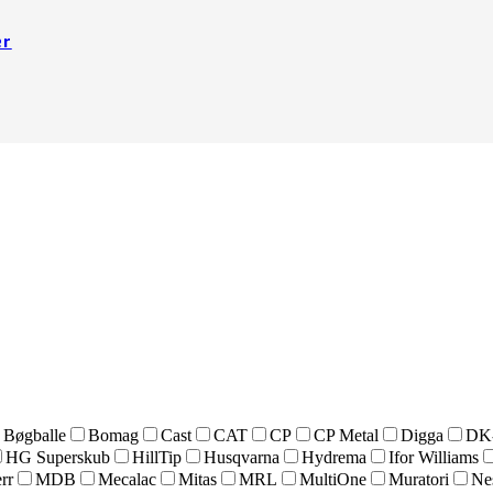
er
Bøgballe
Bomag
Cast
CAT
CP
CP Metal
Digga
DK
HG Superskub
HillTip
Husqvarna
Hydrema
Ifor Williams
rr
MDB
Mecalac
Mitas
MRL
MultiOne
Muratori
Ne