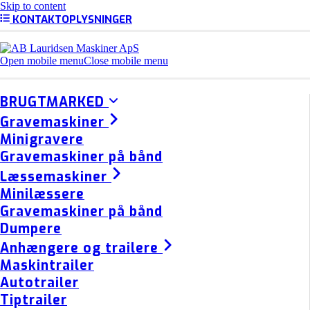
Skip to content
KONTAKTOPLYSNINGER
Open mobile menu
Close mobile menu
BRUGTMARKED
Gravemaskiner
Minigravere
Gravemaskiner på bånd
Læssemaskiner
Minilæssere
Gravemaskiner på bånd
Dumpere
Anhængere og trailere
Maskintrailer
Autotrailer
Tiptrailer