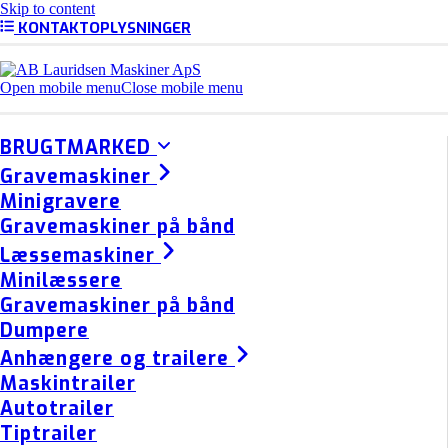
Skip to content
KONTAKTOPLYSNINGER
Open mobile menu
Close mobile menu
BRUGTMARKED
Gravemaskiner
Minigravere
Gravemaskiner på bånd
Læssemaskiner
Minilæssere
Gravemaskiner på bånd
Dumpere
Anhængere og trailere
Maskintrailer
Autotrailer
Tiptrailer