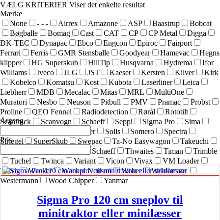
VÆLG KRITERIER
Viser det enkelte resultat
Mærke
None
- - -
Airrex
Amazone
ASP
Baastrup
Bobcat
Bøgballe
Bomag
Cast
CAT
CP
CP Metal
Digga
DK-TEC
Dynapac
Ebco
Engcon
Epiroc
Fairport
Ferrari
Ferris
GMR Stensballe
Goodyear
Hamevac
Hegns
klipper
HG Superskub
HillTip
Husqvarna
Hydrema
Ifor
Williams
Iveco
JLG
JST
Kaeser
Kersten
Kilver
Kirk
Kobelco
Komatsu
Kost
Kubota
Laserliner
Leica
Liebherr
MDB
Mecalac
Mitas
MRL
MultiOne
Muratori
Nesbo
Neuson
Pitbull
PMV
Pramac
Probst
Proline
QEO Fennel
Radiodetection
Rørål
Rototilt
Årgang
Scantruck
Scanvogn
Schaeff
Seppi
Sigma Pro
Sima
SIMEX
Simol
sneskraber
Solis
Somero
Spectra
Pris
Striegel
SuperSkub
Swepac
Ta-No Easywagon
Takeuchi
Technoflex
Terex
Terex Schaeff
Thwaites
Timan
Trimble
Tuchel
Twinca
Variant
Vicon
Vivax
VM Loader
Volvo
Wacker
Wacker Neuson
Weber
Weidemann
Westermann
Wood Chipper
Yanmar
Sigma Pro 120 cm sneplov til
minitraktor eller minilæsser