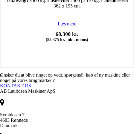
Totalvægt:
3500 kg.
Lasteevne:
2500 | 2510 kg.
Ladstørrelse:
362 x 195 cm.
Læs mere
68.300
kr.
(
85.375
kr.
inkl. moms)
Ønsker du at blive ringet op vedr. spørgsmål, køb af ny maskine eller
noget på vores brugtmarked?
KONTAKT OS
AB Lauridsen Maskiner ApS
Symbiosen 7
4683 Rønnede
Danmark