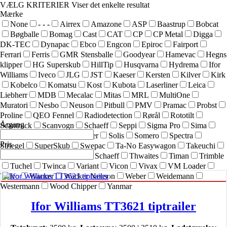
VÆLG KRITERIER
Viser det enkelte resultat
Mærke
None
- - -
Airrex
Amazone
ASP
Baastrup
Bobcat
Bøgballe
Bomag
Cast
CAT
CP
CP Metal
Digga
DK-TEC
Dynapac
Ebco
Engcon
Epiroc
Fairport
Ferrari
Ferris
GMR Stensballe
Goodyear
Hamevac
Hegns
klipper
HG Superskub
HillTip
Husqvarna
Hydrema
Ifor
Williams
Iveco
JLG
JST
Kaeser
Kersten
Kilver
Kirk
Kobelco
Komatsu
Kost
Kubota
Laserliner
Leica
Liebherr
MDB
Mecalac
Mitas
MRL
MultiOne
Muratori
Nesbo
Neuson
Pitbull
PMV
Pramac
Probst
Proline
QEO Fennel
Radiodetection
Rørål
Rototilt
Årgang
Scantruck
Scanvogn
Schaeff
Seppi
Sigma Pro
Sima
SIMEX
Simol
sneskraber
Solis
Somero
Spectra
Pris
Striegel
SuperSkub
Swepac
Ta-No Easywagon
Takeuchi
Technoflex
Terex
Terex Schaeff
Thwaites
Timan
Trimble
Tuchel
Twinca
Variant
Vicon
Vivax
VM Loader
Volvo
Wacker
Wacker Neuson
Weber
Weidemann
Westermann
Wood Chipper
Yanmar
Ifor Williams TT3621 tiptrailer