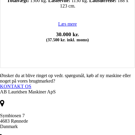
Totalvægt:
1500 kg.
Lasteevne:
1130 kg.
Ladstørrelse:
188 x
123 cm.
Læs mere
30.000
kr.
(
37.500
kr.
inkl. moms)
Ønsker du at blive ringet op vedr. spørgsmål, køb af ny maskine eller
noget på vores brugtmarked?
KONTAKT OS
AB Lauridsen Maskiner ApS
Symbiosen 7
4683 Rønnede
Danmark