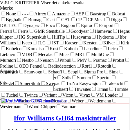
VÆLG KRITERIER
Viser det enkelte resultat
Mærke
None
- - -
Airrex
Amazone
ASP
Baastrup
Bobcat
Bøgballe
Bomag
Cast
CAT
CP
CP Metal
Digga
DK-TEC
Dynapac
Ebco
Engcon
Epiroc
Fairport
Ferrari
Ferris
GMR Stensballe
Goodyear
Hamevac
Hegns
klipper
HG Superskub
HillTip
Husqvarna
Hydrema
Ifor
Williams
Iveco
JLG
JST
Kaeser
Kersten
Kilver
Kirk
Kobelco
Komatsu
Kost
Kubota
Laserliner
Leica
Liebherr
MDB
Mecalac
Mitas
MRL
MultiOne
Muratori
Nesbo
Neuson
Pitbull
PMV
Pramac
Probst
Proline
QEO Fennel
Radiodetection
Rørål
Rototilt
Årgang
Scantruck
Scanvogn
Schaeff
Seppi
Sigma Pro
Sima
SIMEX
Simol
sneskraber
Solis
Somero
Spectra
Pris
Striegel
SuperSkub
Swepac
Ta-No Easywagon
Takeuchi
Technoflex
Terex
Terex Schaeff
Thwaites
Timan
Trimble
Tuchel
Twinca
Variant
Vicon
Vivax
VM Loader
Volvo
Wacker
Wacker Neuson
Weber
Weidemann
Westermann
Wood Chipper
Yanmar
Ifor Williams GH64 maskintrailer