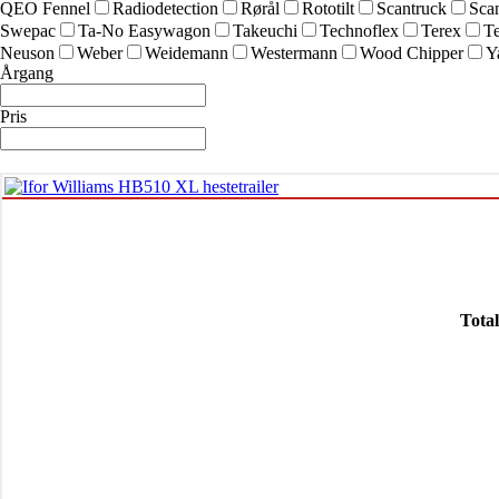
QEO Fennel
Radiodetection
Rørål
Rototilt
Scantruck
Sca
Swepac
Ta-No Easywagon
Takeuchi
Technoflex
Terex
Te
Neuson
Weber
Weidemann
Westermann
Wood Chipper
Y
Årgang
Pris
Tota