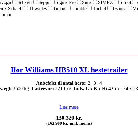
nvogn
Schaeff
Seppi
Sigma Pro
Sima
SIMEX
Simol
rex Schaeff
Thwaites
Timan
Trimble
Tuchel
Twinca
Va
anmar
Ifor Williams HB510 XL hestetrailer
Anbefalet til antal heste:
2 | 3 | 4
lvægt:
3500 kg.
Lasteevne:
2210 kg.
Indv. L x B x H:
425 x 174 x 23
Læs mere
130.320
kr.
(
162.900
kr.
inkl. moms)