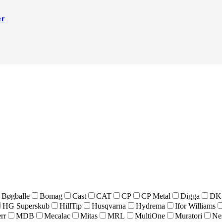
er
Bøgballe
Bomag
Cast
CAT
CP
CP Metal
Digga
DK
HG Superskub
HillTip
Husqvarna
Hydrema
Ifor Williams
rr
MDB
Mecalac
Mitas
MRL
MultiOne
Muratori
Ne