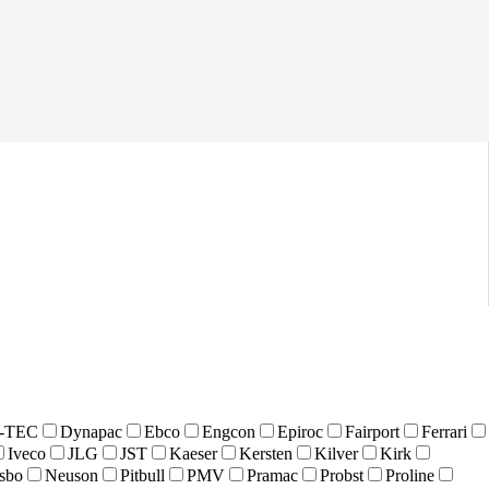
-TEC
Dynapac
Ebco
Engcon
Epiroc
Fairport
Ferrari
Iveco
JLG
JST
Kaeser
Kersten
Kilver
Kirk
sbo
Neuson
Pitbull
PMV
Pramac
Probst
Proline