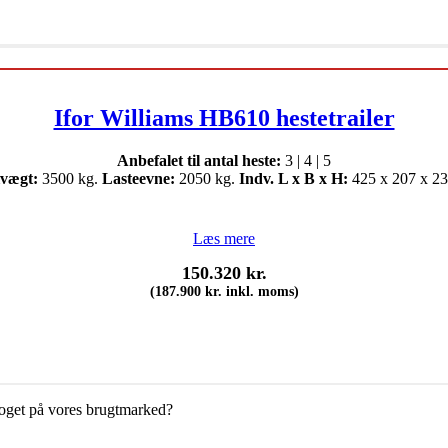
Ifor Williams HB610 hestetrailer
Anbefalet til antal heste:
3 | 4 | 5
lvægt:
3500 kg.
Lasteevne:
2050 kg.
Indv. L x B x H:
425 x 207 x 23
Læs mere
150.320
kr.
(
187.900
kr.
inkl. moms)
 noget på vores brugtmarked?