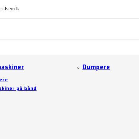
ridsen.dk
askiner
Dumpere
ere
kiner på bånd