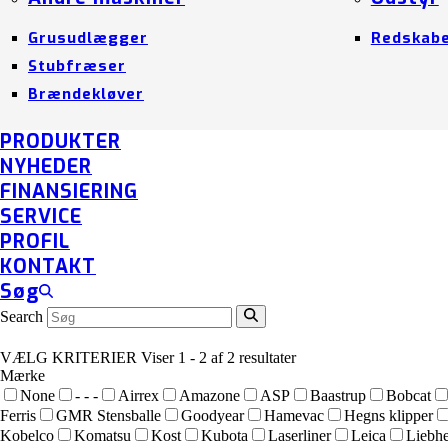
Grusudlægger
Redskab
Stubfræser
Brændekløver
PRODUKTER
NYHEDER
FINANSIERING
SERVICE
PROFIL
KONTAKT
Søg
Search
VÆLG KRITERIER
Viser 1 - 2 af 2 resultater
Mærke
None
- - -
Airrex
Amazone
ASP
Baastrup
Bobcat
Ferris
GMR Stensballe
Goodyear
Hamevac
Hegns klipper
Kobelco
Komatsu
Kost
Kubota
Laserliner
Leica
Liebhe