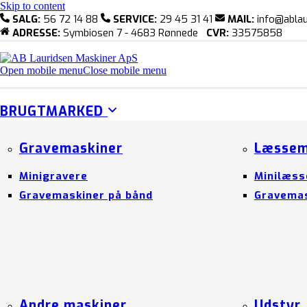
Skip to content
SALG:
56 72 14 88
SERVICE:
29 45 31 41
MAIL:
info@ablau
ADRESSE:
Symbiosen 7 - 4683 Rønnede
CVR:
33575858
Open mobile menu
Close mobile menu
BRUGTMARKED
Gravemaskiner
Læssem
Minigravere
Minilæss
Gravemaskiner på bånd
Gravemas
Andre maskiner
Udstyr