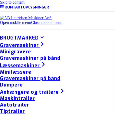
Skip to content
KONTAKTOPLYSNINGER
Open mobile menu
Close mobile menu
BRUGTMARKED
Gravemaskiner
Minigravere
Gravemaskiner på bånd
Læssemaskiner
Minilæssere
Gravemaskiner på bånd
Dumpere
Anhængere og trailere
Maskintrailer
Autotrailer
Tiptrailer